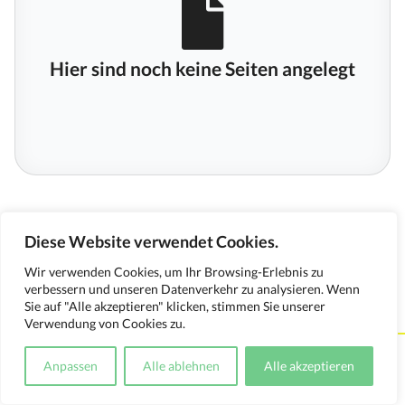
Hier sind noch keine Seiten angelegt
Diese Website verwendet Cookies.
Wir verwenden Cookies, um Ihr Browsing-Erlebnis zu
verbessern und unseren Datenverkehr zu analysieren. Wenn
Sie auf "Alle akzeptieren" klicken, stimmen Sie unserer
Verwendung von Cookies zu.
Kontakt
Impressum
Datenschutzerklärung
Anpassen
Alle ablehnen
Alle akzeptieren
Medienverwendungsnachweis