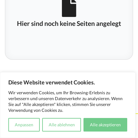
Hier sind noch keine Seiten angelegt
Diese Website verwendet Cookies.
Wir verwenden Cookies, um Ihr Browsing-Erlebnis zu
verbessern und unseren Datenverkehr zu analysieren. Wenn
Sie auf "Alle akzeptieren" klicken, stimmen Sie unserer
Verwendung von Cookies zu.
Kontakt
Impressum
Datenschutzerklärung
Anpassen
Alle ablehnen
Alle akzeptieren
Medienverwendungsnachweis