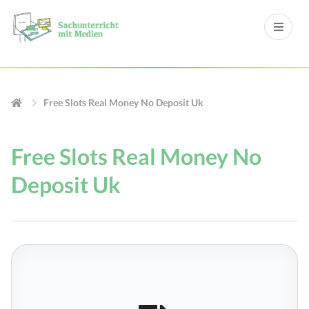
Free Slots Real Money No Deposit Uk
Free Slots Real Money No
Deposit Uk