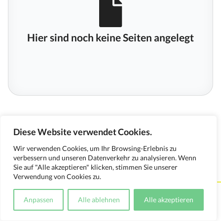
Hier sind noch keine Seiten angelegt
Diese Website verwendet Cookies.
Wir verwenden Cookies, um Ihr Browsing-Erlebnis zu
verbessern und unseren Datenverkehr zu analysieren. Wenn
Sie auf "Alle akzeptieren" klicken, stimmen Sie unserer
Verwendung von Cookies zu.
Kontakt
Impressum
Datenschutzerklärung
Anpassen
Alle ablehnen
Alle akzeptieren
Medienverwendungsnachweis