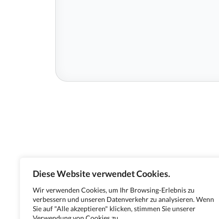
Diese Website verwendet Cookies.
Wir verwenden Cookies, um Ihr Browsing-Erlebnis zu
verbessern und unseren Datenverkehr zu analysieren. Wenn
Sie auf "Alle akzeptieren" klicken, stimmen Sie unserer
Verwendung von Cookies zu.