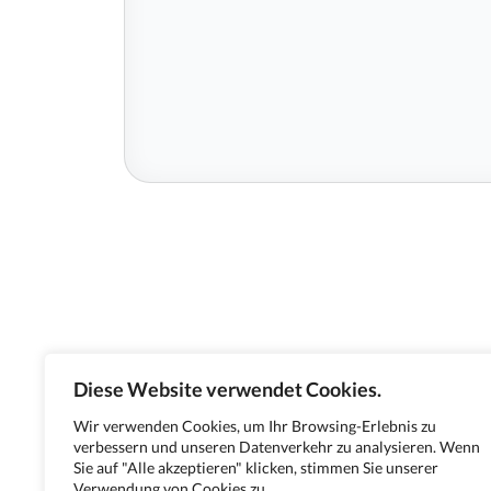
Diese Website verwendet Cookies.
Wir verwenden Cookies, um Ihr Browsing-Erlebnis zu
verbessern und unseren Datenverkehr zu analysieren. Wenn
Sie auf "Alle akzeptieren" klicken, stimmen Sie unserer
Verwendung von Cookies zu.