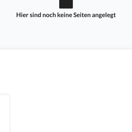
Hier sind noch keine Seiten angelegt