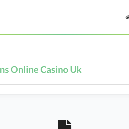
ins Online Casino Uk