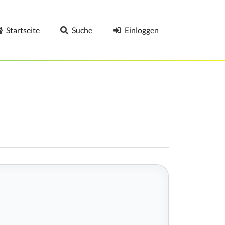
Startseite
Suche
Einloggen