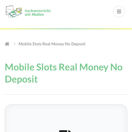
Mobile Slots Real Money No Deposit
Mobile Slots Real Money No
Deposit