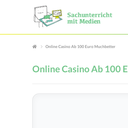
Online Casino Ab 100 Euro Muchbetter
Online Casino Ab 100 