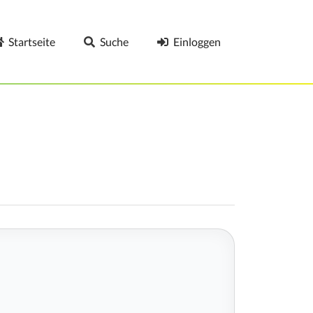
Startseite
Suche
Einloggen