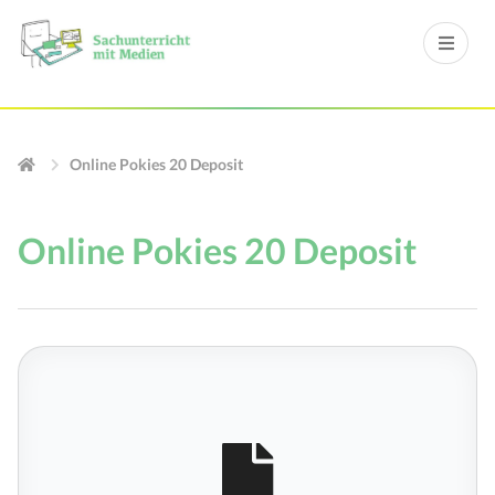
Online Pokies 20 Deposit
Online Pokies 20 Deposit