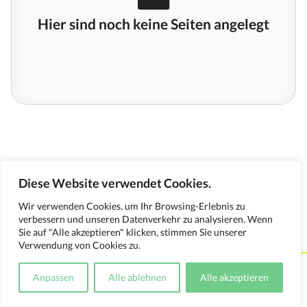
Hier sind noch keine Seiten angelegt
Diese Website verwendet Cookies.
Wir verwenden Cookies, um Ihr Browsing-Erlebnis zu
verbessern und unseren Datenverkehr zu analysieren. Wenn
Sie auf "Alle akzeptieren" klicken, stimmen Sie unserer
Verwendung von Cookies zu.
Kontakt
Impressum
Datenschutzerklärung
Anpassen
Alle ablehnen
Alle akzeptieren
Medienverwendungsnachweis