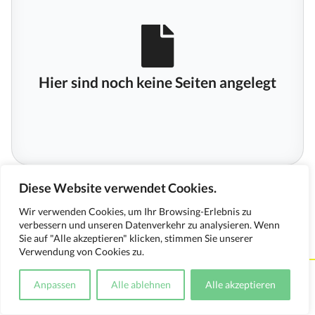
Hier sind noch keine Seiten angelegt
Diese Website verwendet Cookies.
Wir verwenden Cookies, um Ihr Browsing-Erlebnis zu
verbessern und unseren Datenverkehr zu analysieren. Wenn
Sie auf "Alle akzeptieren" klicken, stimmen Sie unserer
Verwendung von Cookies zu.
Kontakt
Impressum
Datenschutzerklärung
Anpassen
Alle ablehnen
Alle akzeptieren
Medienverwendungsnachweis