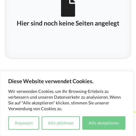
Hier sind noch keine Seiten angelegt
Diese Website verwendet Cookies.
Wir verwenden Cookies, um Ihr Browsing-Erlebnis zu
verbessern und unseren Datenverkehr zu analysieren. Wenn
Sie auf "Alle akzeptieren" klicken, stimmen Sie unserer
Verwendung von Cookies zu.
Kontakt
Impressum
Datenschutzerklärung
Anpassen
Alle ablehnen
Alle akzeptieren
Medienverwendungsnachweis