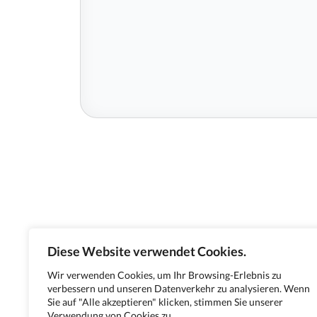
Diese Website verwendet Cookies.
Wir verwenden Cookies, um Ihr Browsing-Erlebnis zu
verbessern und unseren Datenverkehr zu analysieren. Wenn
Sie auf "Alle akzeptieren" klicken, stimmen Sie unserer
Verwendung von Cookies zu.