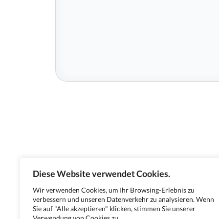
Diese Website verwendet Cookies.
Wir verwenden Cookies, um Ihr Browsing-Erlebnis zu
verbessern und unseren Datenverkehr zu analysieren. Wenn
Sie auf "Alle akzeptieren" klicken, stimmen Sie unserer
Verwendung von Cookies zu.