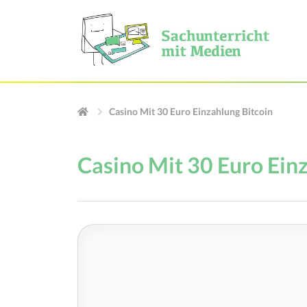
Casino Mit 30 Euro Einzahlung Bitcoin
Casino Mit 30 Euro Ein