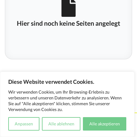
Hier sind noch keine Seiten angelegt
Diese Website verwendet Cookies.
Wir verwenden Cookies, um Ihr Browsing-Erlebnis zu
verbessern und unseren Datenverkehr zu analysieren. Wenn
Sie auf "Alle akzeptieren" klicken, stimmen Sie unserer
Verwendung von Cookies zu.
Kontakt
Impressum
Datenschutzerklärung
Anpassen
Alle ablehnen
Alle akzeptieren
Medienverwendungsnachweis