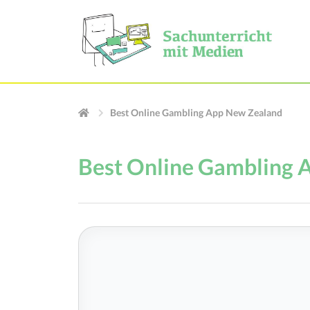
Best Online Gambling App New Zealand
Best Online Gambling 