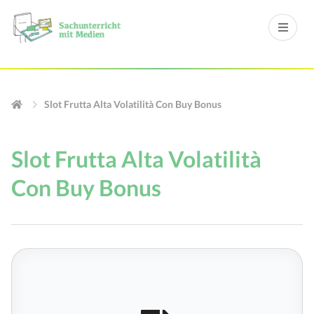
Slot Frutta Alta Volatilità Con Buy Bonus
Slot Frutta Alta Volatilità
Con Buy Bonus