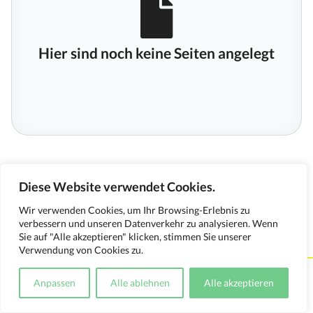
Hier sind noch keine Seiten angelegt
Diese Website verwendet Cookies.
Wir verwenden Cookies, um Ihr Browsing-Erlebnis zu
verbessern und unseren Datenverkehr zu analysieren. Wenn
Sie auf "Alle akzeptieren" klicken, stimmen Sie unserer
Verwendung von Cookies zu.
Kontakt
Impressum
Datenschutzerklärung
Anpassen
Alle ablehnen
Alle akzeptieren
Medienverwendungsnachweis