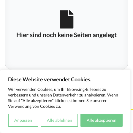
Hier sind noch keine Seiten angelegt
Diese Website verwendet Cookies.
Wir verwenden Cookies, um Ihr Browsing-Erlebnis zu
verbessern und unseren Datenverkehr zu analysieren. Wenn
Sie auf "Alle akzeptieren" klicken, stimmen Sie unserer
Verwendung von Cookies zu.
Kontakt
Impressum
Datenschutzerklärung
Anpassen
Alle ablehnen
Alle akzeptieren
Medienverwendungsnachweis