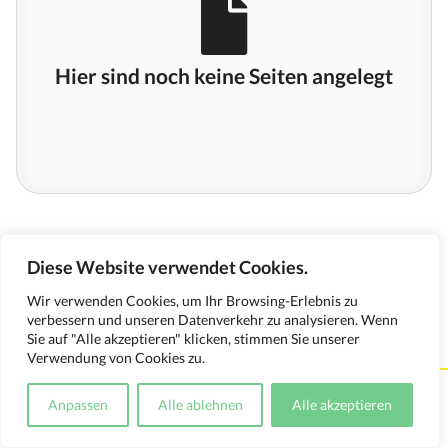
Hier sind noch keine Seiten angelegt
Diese Website verwendet Cookies.
Wir verwenden Cookies, um Ihr Browsing-Erlebnis zu
verbessern und unseren Datenverkehr zu analysieren. Wenn
Sie auf "Alle akzeptieren" klicken, stimmen Sie unserer
Verwendung von Cookies zu.
Kontakt
Impressum
Datenschutzerklärung
Anpassen
Alle ablehnen
Alle akzeptieren
Medienverwendungsnachweis