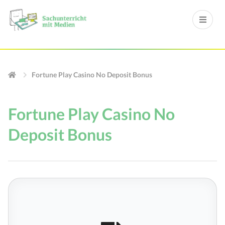
Fortune Play Casino No Deposit Bonus
Fortune Play Casino No
Deposit Bonus