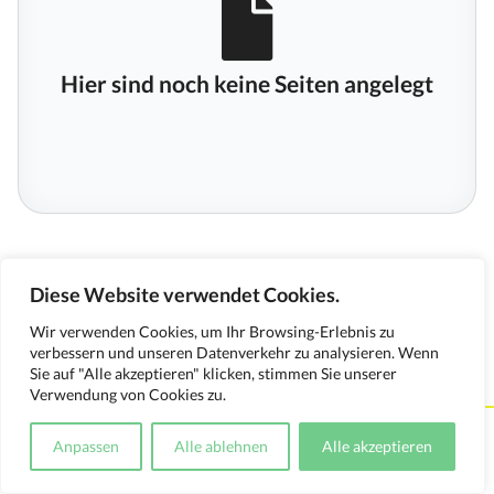
Hier sind noch keine Seiten angelegt
Diese Website verwendet Cookies.
Wir verwenden Cookies, um Ihr Browsing-Erlebnis zu
verbessern und unseren Datenverkehr zu analysieren. Wenn
Sie auf "Alle akzeptieren" klicken, stimmen Sie unserer
Verwendung von Cookies zu.
Kontakt
Impressum
Datenschutzerklärung
Anpassen
Alle ablehnen
Alle akzeptieren
Medienverwendungsnachweis