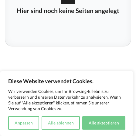
Hier sind noch keine Seiten angelegt
Diese Website verwendet Cookies.
Wir verwenden Cookies, um Ihr Browsing-Erlebnis zu
verbessern und unseren Datenverkehr zu analysieren. Wenn
Sie auf "Alle akzeptieren" klicken, stimmen Sie unserer
Verwendung von Cookies zu.
Kontakt
Impressum
Datenschutzerklärung
Anpassen
Alle ablehnen
Alle akzeptieren
Medienverwendungsnachweis