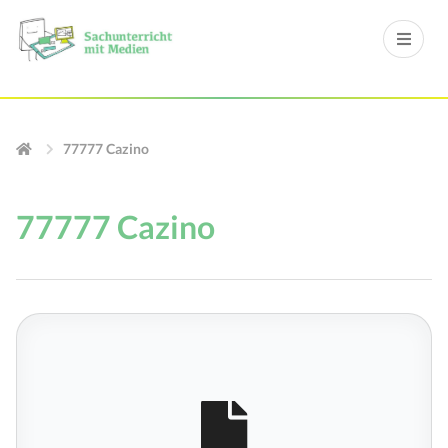
77777 Cazino
77777 Cazino