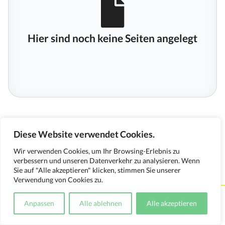
Hier sind noch keine Seiten angelegt
Diese Website verwendet Cookies.
Wir verwenden Cookies, um Ihr Browsing-Erlebnis zu
verbessern und unseren Datenverkehr zu analysieren. Wenn
Sie auf "Alle akzeptieren" klicken, stimmen Sie unserer
Verwendung von Cookies zu.
Kontakt
Impressum
Datenschutzerklärung
Anpassen
Alle ablehnen
Alle akzeptieren
Medienverwendungsnachweis