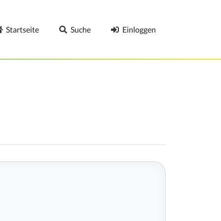
Startseite
Suche
Einloggen