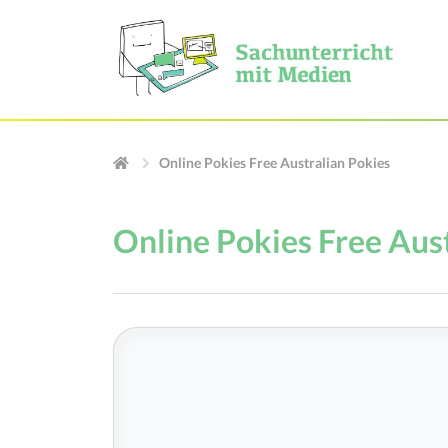
Online Pokies Free Australian Pokies
Online Pokies Free Aus