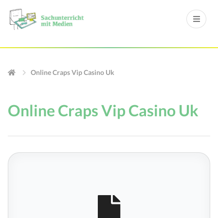
Online Craps Vip Casino Uk
Online Craps Vip Casino Uk