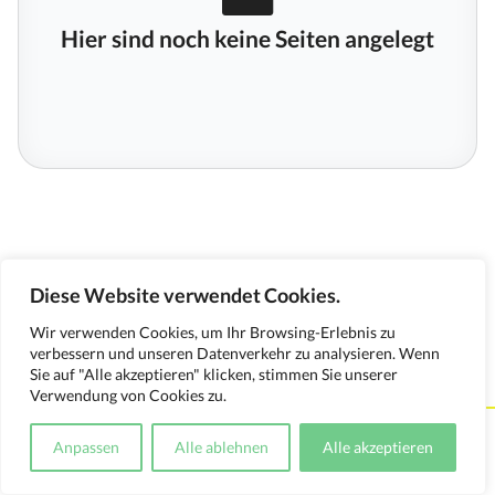
Hier sind noch keine Seiten angelegt
Diese Website verwendet Cookies.
Wir verwenden Cookies, um Ihr Browsing-Erlebnis zu
verbessern und unseren Datenverkehr zu analysieren. Wenn
Sie auf "Alle akzeptieren" klicken, stimmen Sie unserer
Verwendung von Cookies zu.
Kontakt
Impressum
Datenschutzerklärung
Anpassen
Alle ablehnen
Alle akzeptieren
Medienverwendungsnachweis