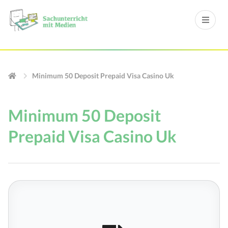
Minimum 50 Deposit Prepaid Visa Casino Uk
Minimum 50 Deposit
Prepaid Visa Casino Uk