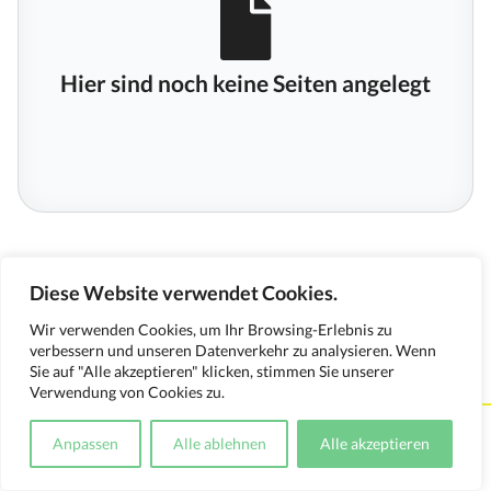
Hier sind noch keine Seiten angelegt
Diese Website verwendet Cookies.
Wir verwenden Cookies, um Ihr Browsing-Erlebnis zu
verbessern und unseren Datenverkehr zu analysieren. Wenn
Sie auf "Alle akzeptieren" klicken, stimmen Sie unserer
Verwendung von Cookies zu.
Kontakt
Impressum
Datenschutzerklärung
Anpassen
Alle ablehnen
Alle akzeptieren
Medienverwendungsnachweis