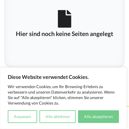
Hier sind noch keine Seiten angelegt
Diese Website verwendet Cookies.
Wir verwenden Cookies, um Ihr Browsing-Erlebnis zu
verbessern und unseren Datenverkehr zu analysieren. Wenn
Sie auf "Alle akzeptieren" klicken, stimmen Sie unserer
Verwendung von Cookies zu.
Kontakt
Impressum
Datenschutzerklärung
Anpassen
Alle ablehnen
Alle akzeptieren
Medienverwendungsnachweis