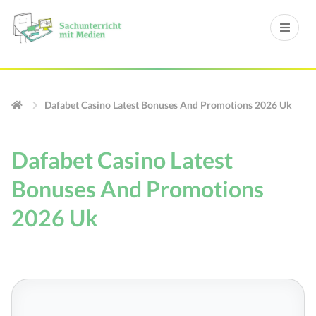
Dafabet Casino Latest Bonuses And Promotions 2026 Uk
Dafabet Casino Latest
Bonuses And Promotions
2026 Uk