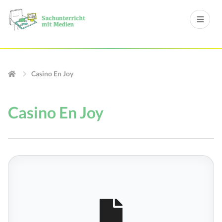
Casino En Joy
Casino En Joy