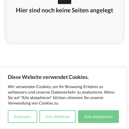
Hier sind noch keine Seiten angelegt
Diese Website verwendet Cookies.
Wir verwenden Cookies, um Ihr Browsing-Erlebnis zu
verbessern und unseren Datenverkehr zu analysieren. Wenn
Sie auf "Alle akzeptieren" klicken, stimmen Sie unserer
Verwendung von Cookies zu.
Kontakt
Impressum
Datenschutzerklärung
Anpassen
Alle ablehnen
Alle akzeptieren
Medienverwendungsnachweis