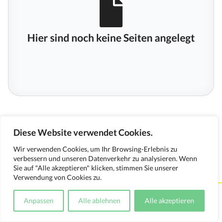
Hier sind noch keine Seiten angelegt
Diese Website verwendet Cookies.
Wir verwenden Cookies, um Ihr Browsing-Erlebnis zu
verbessern und unseren Datenverkehr zu analysieren. Wenn
Sie auf "Alle akzeptieren" klicken, stimmen Sie unserer
Verwendung von Cookies zu.
Kontakt
Impressum
Datenschutzerklärung
Anpassen
Alle ablehnen
Alle akzeptieren
Medienverwendungsnachweis