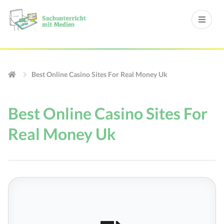
Best Online Casino Sites For Real Money Uk
Best Online Casino Sites For
Real Money Uk