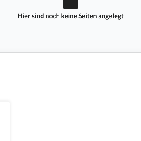
Hier sind noch keine Seiten angelegt