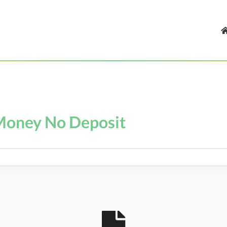
 Money No Deposit