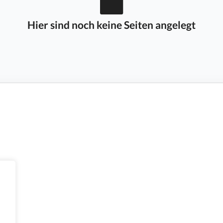
Hier sind noch keine Seiten angelegt