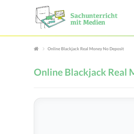
Online Blackjack Real Money No Deposit
Online Blackjack Real