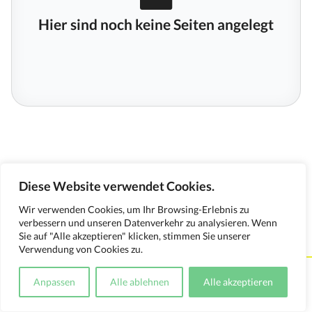
Hier sind noch keine Seiten angelegt
Diese Website verwendet Cookies.
Wir verwenden Cookies, um Ihr Browsing-Erlebnis zu
verbessern und unseren Datenverkehr zu analysieren. Wenn
Sie auf "Alle akzeptieren" klicken, stimmen Sie unserer
Verwendung von Cookies zu.
Kontakt
Impressum
Datenschutzerklärung
Anpassen
Alle ablehnen
Alle akzeptieren
Medienverwendungsnachweis