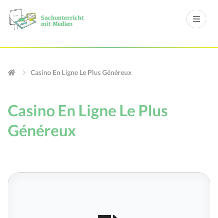
Casino En Ligne Le Plus Généreux
Casino En Ligne Le Plus
Généreux