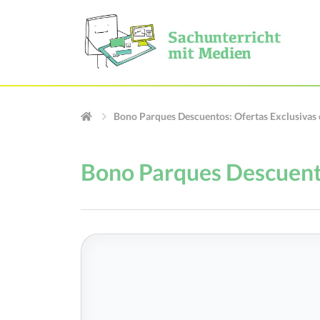
Bono Parques Descuentos: Ofertas Exclusivas 
Bono Parques Descuento