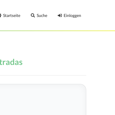
Startseite
Suche
Einloggen
tradas