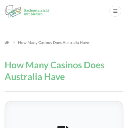
How Many Casinos Does Australia Have
How Many Casinos Does
Australia Have