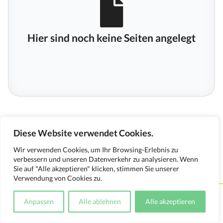
Hier sind noch keine Seiten angelegt
Diese Website verwendet Cookies.
Wir verwenden Cookies, um Ihr Browsing-Erlebnis zu
verbessern und unseren Datenverkehr zu analysieren. Wenn
Sie auf "Alle akzeptieren" klicken, stimmen Sie unserer
Verwendung von Cookies zu.
Kontakt
Impressum
Datenschutzerklärung
Anpassen
Alle ablehnen
Alle akzeptieren
Medienverwendungsnachweis