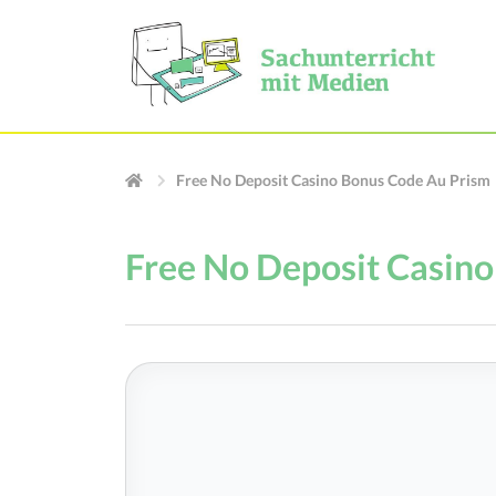
Free No Deposit Casino Bonus Code Au Prism
Free No Deposit Casin