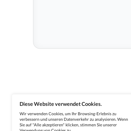
Diese Website verwendet Cookies.
Wir verwenden Cookies, um Ihr Browsing-Erlebnis zu
verbessern und unseren Datenverkehr zu analysieren. Wenn
Sie auf "Alle akzeptieren" klicken, stimmen Sie unserer
Verwendung von Cookies zu.