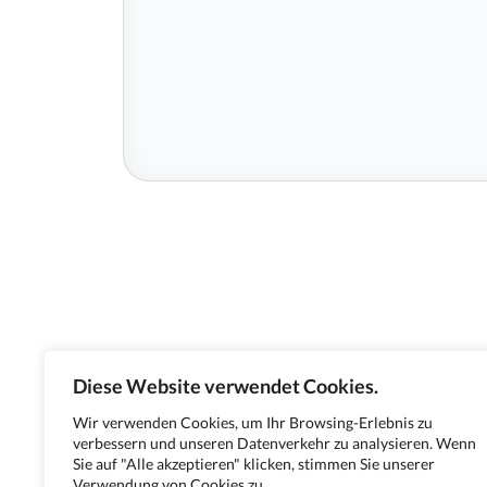
Diese Website verwendet Cookies.
Wir verwenden Cookies, um Ihr Browsing-Erlebnis zu
verbessern und unseren Datenverkehr zu analysieren. Wenn
Sie auf "Alle akzeptieren" klicken, stimmen Sie unserer
Verwendung von Cookies zu.