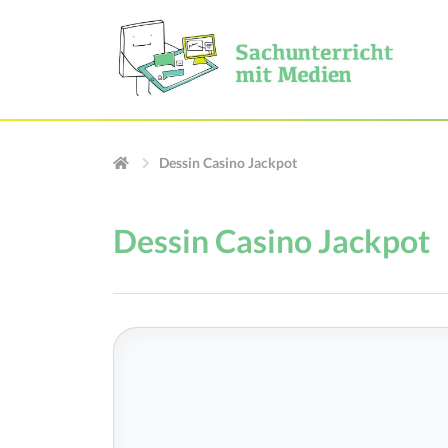
Dessin Casino Jackpot
Dessin Casino Jackpot