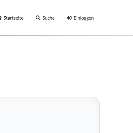
Startseite
Suche
Einloggen