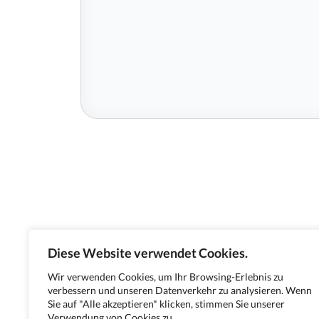
Diese Website verwendet Cookies.
Wir verwenden Cookies, um Ihr Browsing-Erlebnis zu
verbessern und unseren Datenverkehr zu analysieren. Wenn
Sie auf "Alle akzeptieren" klicken, stimmen Sie unserer
Verwendung von Cookies zu.