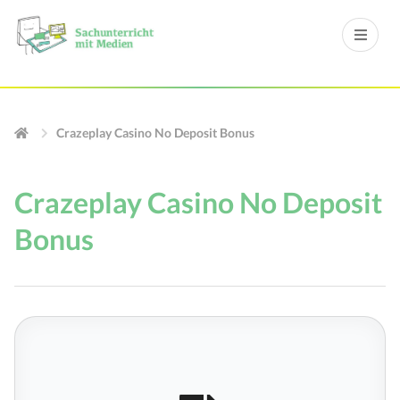
Crazeplay Casino No Deposit Bonus
Crazeplay Casino No Deposit
Bonus