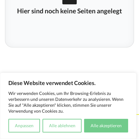
Hier sind noch keine Seiten angelegt
Diese Website verwendet Cookies.
Wir verwenden Cookies, um Ihr Browsing-Erlebnis zu
verbessern und unseren Datenverkehr zu analysieren. Wenn
Sie auf "Alle akzeptieren" klicken, stimmen Sie unserer
Verwendung von Cookies zu.
Kontakt
Impressum
Datenschutzerklärung
Anpassen
Alle ablehnen
Alle akzeptieren
Medienverwendungsnachweis