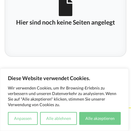
Hier sind noch keine Seiten angelegt
Diese Website verwendet Cookies.
Wir verwenden Cookies, um Ihr Browsing-Erlebnis zu
verbessern und unseren Datenverkehr zu analysieren. Wenn
Sie auf "Alle akzeptieren" klicken, stimmen Sie unserer
Verwendung von Cookies zu.
Kontakt
Impressum
Datenschutzerklärung
Anpassen
Alle ablehnen
Alle akzeptieren
Medienverwendungsnachweis