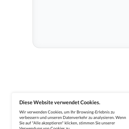
Diese Website verwendet Cookies.
Wir verwenden Cookies, um Ihr Browsing-Erlebnis zu
verbessern und unseren Datenverkehr zu analysieren. Wenn
Sie auf "Alle akzeptieren" klicken, stimmen Sie unserer
Verwendung von Cookies zu.