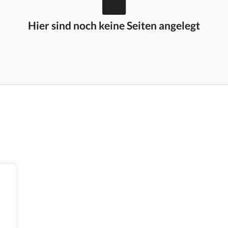
Hier sind noch keine Seiten angelegt