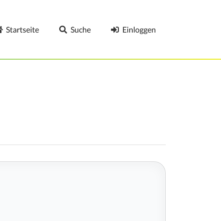
Startseite
Suche
Einloggen