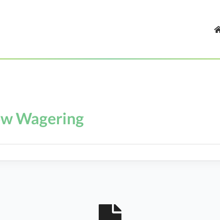
ow Wagering