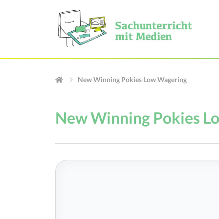
New Winning Pokies Low Wagering
New Winning Pokies L