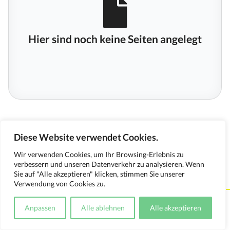
Hier sind noch keine Seiten angelegt
Diese Website verwendet Cookies.
Wir verwenden Cookies, um Ihr Browsing-Erlebnis zu
verbessern und unseren Datenverkehr zu analysieren. Wenn
Sie auf "Alle akzeptieren" klicken, stimmen Sie unserer
Verwendung von Cookies zu.
Kontakt
Impressum
Datenschutzerklärung
Anpassen
Alle ablehnen
Alle akzeptieren
Medienverwendungsnachweis