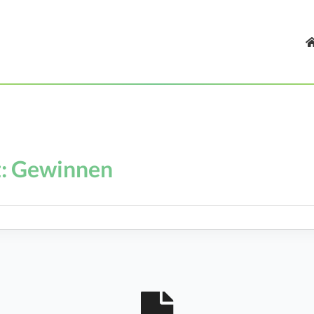
z: Gewinnen