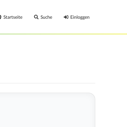
Startseite
Suche
Einloggen