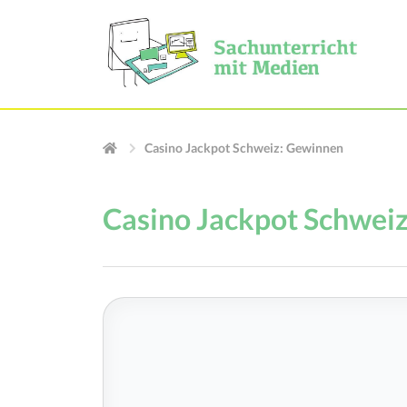
Casino Jackpot Schweiz: Gewinnen
Casino Jackpot Schwei