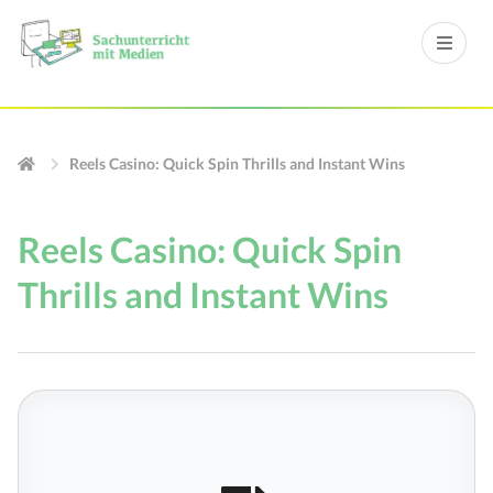
Reels Casino: Quick Spin Thrills and Instant Wins
Reels Casino: Quick Spin
Thrills and Instant Wins