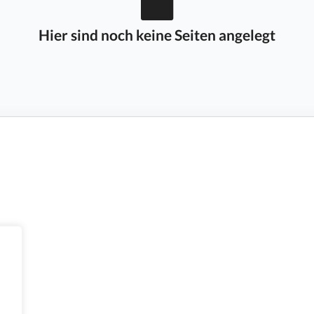
Hier sind noch keine Seiten angelegt