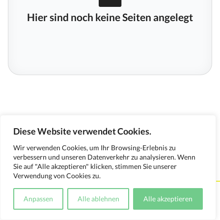
Hier sind noch keine Seiten angelegt
Diese Website verwendet Cookies.
Wir verwenden Cookies, um Ihr Browsing-Erlebnis zu
verbessern und unseren Datenverkehr zu analysieren. Wenn
Sie auf "Alle akzeptieren" klicken, stimmen Sie unserer
Verwendung von Cookies zu.
Kontakt
Impressum
Datenschutzerklärung
Anpassen
Alle ablehnen
Alle akzeptieren
Medienverwendungsnachweis