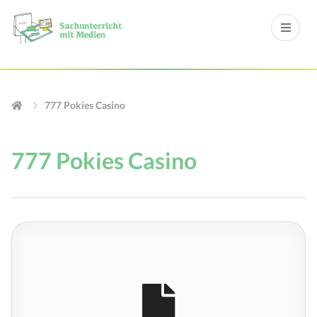
777 Pokies Casino
777 Pokies Casino