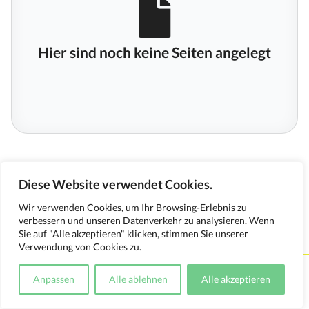
Hier sind noch keine Seiten angelegt
Diese Website verwendet Cookies.
Wir verwenden Cookies, um Ihr Browsing-Erlebnis zu
verbessern und unseren Datenverkehr zu analysieren. Wenn
Sie auf "Alle akzeptieren" klicken, stimmen Sie unserer
Verwendung von Cookies zu.
Kontakt
Impressum
Datenschutzerklärung
Anpassen
Alle ablehnen
Alle akzeptieren
Medienverwendungsnachweis