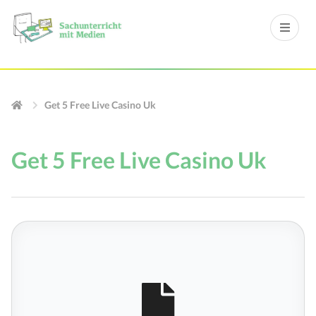
Get 5 Free Live Casino Uk
Get 5 Free Live Casino Uk